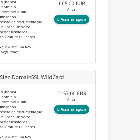
ão (horas)
€65,00 EUR
o domínio
Anual
 domínio e sub-
limitados
Assinar agora
cessita de documentação
bilidade Universal
lações Ilimitadas
ão Gratuita ( Clientes
 e 2048bit RSA Key
e Segurança
lSign DomainSSL WildCard
ão (horas)
€157,00 EUR
o domínio
Anual
 domínio e sub-
limitados
Assinar agora
cessita de documentação
bilidade Universal
lações Ilimitadas
ão Gratuita ( Clientes
 e 2048bit RSA Key