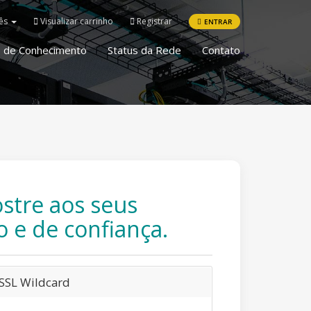
uês
Visualizar carrinho
Registrar
ENTRAR
 de Conhecimento
Status da Rede
Contato
stre aos seus
o e de confiança.
SSL Wildcard