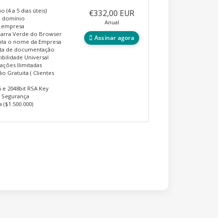
o (4 a 5 dias úteis)
€332,00 EUR
o domínio
Anual
a empresa
Barra Verde do Browser
Assinar agora
nta o nome da Empresa
ita de documentação
bilidade Universal
lações Ilimitadas
ão Gratuita ( Clientes
 e 2048bit RSA Key
e Segurança
a ($1.500.000)