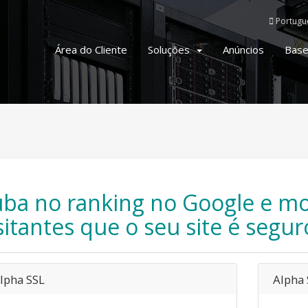
Portug
Área do Cliente
Soluções
Anúncios
Base
ba no ranking no Google e mo
sitantes que o seu site é segur
lpha SSL
Alpha 