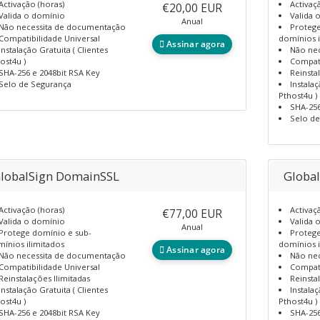
Activação (horas)
Activaç
€20,00 EUR
Valida o domínio
Valida 
Anual
Não necessita de documentação
Protege
Compatibilidade Universal
domínios i
Assinar agora
Instalação Gratuita ( Clientes
Não ne
ost4u )
Compati
SHA-256 e 2048bit RSA Key
Reinsta
Selo de Segurança
Instalaç
Pthost4u )
SHA-256
Selo d
lobalSign DomainSSL
Globa
Activação (horas)
Activaç
€77,00 EUR
Valida o domínio
Valida 
Anual
Protege domínio e sub-
Protege
ínios ilimitados
domínios i
Assinar agora
Não necessita de documentação
Não ne
Compatibilidade Universal
Compati
Reinstalações Ilimitadas
Reinsta
Instalação Gratuita ( Clientes
Instalaç
ost4u )
Pthost4u )
SHA-256 e 2048bit RSA Key
SHA-256