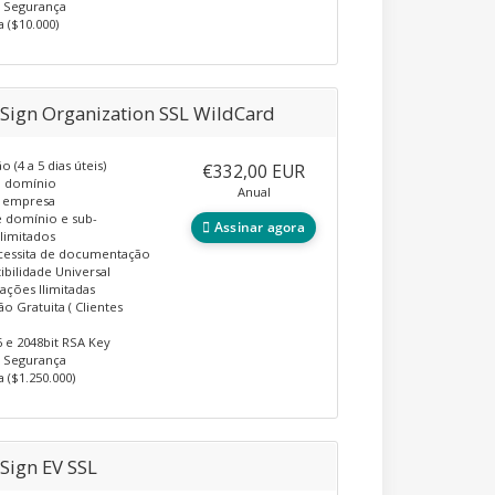
e Segurança
a ($10.000)
Sign Organization SSL WildCard
o (4 a 5 dias úteis)
€332,00 EUR
o domínio
Anual
a empresa
 domínio e sub-
Assinar agora
limitados
cessita de documentação
bilidade Universal
lações Ilimitadas
ão Gratuita ( Clientes
 e 2048bit RSA Key
e Segurança
a ($1.250.000)
Sign EV SSL