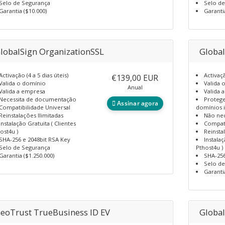
Selo de Segurança
Selo d
Garantia ($10.000)
Garanti
lobalSign OrganizationSSL
Global
Activação (4 a 5 dias úteis)
Activaçã
€139,00 EUR
Valida o domínio
Valida 
Anual
Valida a empresa
Valida 
Necessita de documentação
Protege
Assinar agora
Compatibilidade Universal
domínios i
Reinstalações Ilimitadas
Não ne
Instalação Gratuita ( Clientes
Compati
ost4u )
Reinsta
SHA-256 e 2048bit RSA Key
Instalaç
Selo de Segurança
Pthost4u )
Garantia ($1.250.000)
SHA-256
Selo d
Garanti
eoTrust TrueBusiness ID EV
Global