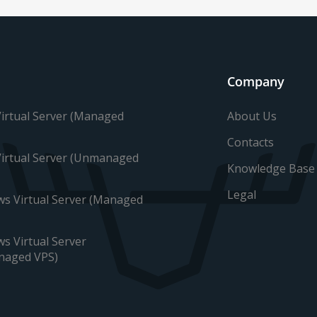
Company
About Us
Virtual Server (Managed
Contacts
Virtual Server (Unmanaged
Knowledge Base
Legal
s Virtual Server (Managed
s Virtual Server
naged VPS)