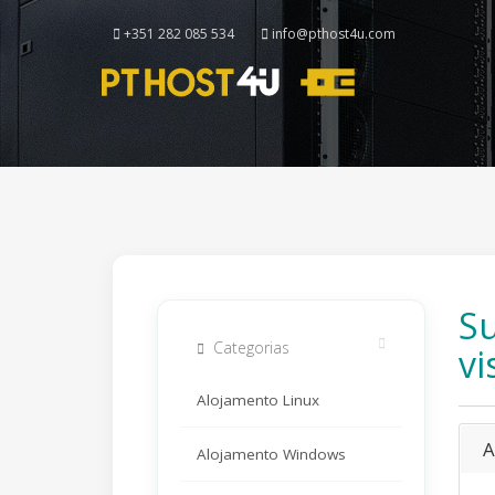
+351 282 085 534
info@pthost4u.com
Su
Categorias
vi
Alojamento Linux
A
Alojamento Windows