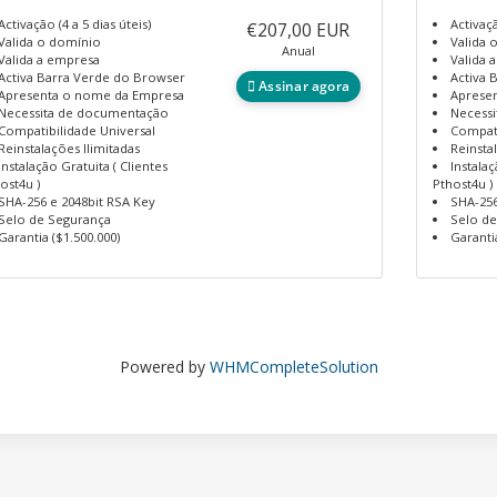
Activação (4 a 5 dias úteis)
Activaçã
€207,00 EUR
Valida o domínio
Valida 
Anual
Valida a empresa
Valida 
Activa Barra Verde do Browser
Activa 
Assinar agora
Apresenta o nome da Empresa
Aprese
Necessita de documentação
Necess
Compatibilidade Universal
Compati
Reinstalações Ilimitadas
Reinsta
Instalação Gratuita ( Clientes
Instalaç
ost4u )
Pthost4u )
SHA-256 e 2048bit RSA Key
SHA-256
Selo de Segurança
Selo d
Garantia ($1.500.000)
Garanti
Powered by
WHMCompleteSolution