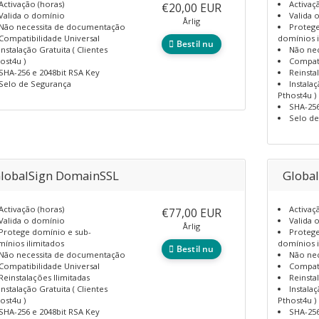
Activação (horas)
Activaç
€20,00 EUR
Valida o domínio
Valida 
Årlig
Não necessita de documentação
Protege
Compatibilidade Universal
domínios i
Bestil nu
Instalação Gratuita ( Clientes
Não ne
ost4u )
Compati
SHA-256 e 2048bit RSA Key
Reinsta
Selo de Segurança
Instalaç
Pthost4u )
SHA-256
Selo d
lobalSign DomainSSL
Globa
Activação (horas)
Activaç
€77,00 EUR
Valida o domínio
Valida 
Årlig
Protege domínio e sub-
Protege
ínios ilimitados
domínios i
Bestil nu
Não necessita de documentação
Não ne
Compatibilidade Universal
Compati
Reinstalações Ilimitadas
Reinsta
Instalação Gratuita ( Clientes
Instalaç
ost4u )
Pthost4u )
SHA-256 e 2048bit RSA Key
SHA-256