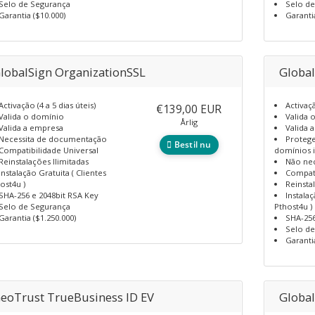
Selo de Segurança
Selo d
Garantia ($10.000)
Garanti
lobalSign OrganizationSSL
Global
Activação (4 a 5 dias úteis)
Activaçã
€139,00 EUR
Valida o domínio
Valida 
Årlig
Valida a empresa
Valida 
Necessita de documentação
Protege
Bestil nu
Compatibilidade Universal
domínios i
Reinstalações Ilimitadas
Não ne
Instalação Gratuita ( Clientes
Compati
ost4u )
Reinsta
SHA-256 e 2048bit RSA Key
Instalaç
Selo de Segurança
Pthost4u )
Garantia ($1.250.000)
SHA-256
Selo d
Garanti
eoTrust TrueBusiness ID EV
Global