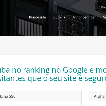
Da
Kundeside
Butik
Annonceringer
V
ba no ranking no Google e mo
sitantes que o seu site é segur
lpha SSL
Alpha 