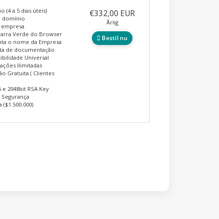
o (4 a 5 dias úteis)
€332,00 EUR
o domínio
Årlig
a empresa
Barra Verde do Browser
Bestil nu
nta o nome da Empresa
ita de documentação
bilidade Universal
lações Ilimitadas
ão Gratuita ( Clientes
 e 2048bit RSA Key
e Segurança
a ($1.500.000)