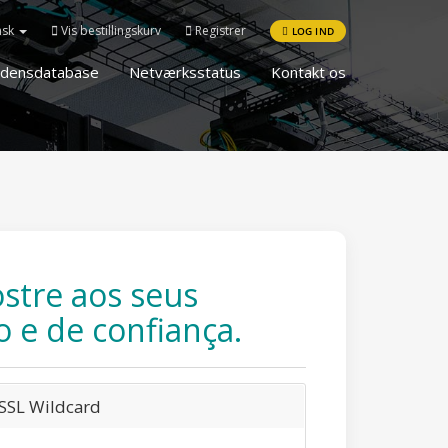
nsk
Vis bestillingskurv
Registrer
LOG IND
idensdatabase
Netværksstatus
Kontakt os
stre aos seus
o e de confiança.
SSL Wildcard