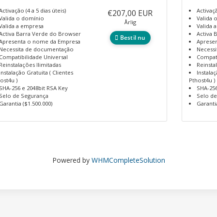
Activação (4 a 5 dias úteis)
Activaçã
€207,00 EUR
Valida o domínio
Valida 
Årlig
Valida a empresa
Valida 
Activa Barra Verde do Browser
Activa 
Bestil nu
Apresenta o nome da Empresa
Aprese
Necessita de documentação
Necess
Compatibilidade Universal
Compati
Reinstalações Ilimitadas
Reinsta
Instalação Gratuita ( Clientes
Instalaç
ost4u )
Pthost4u )
SHA-256 e 2048bit RSA Key
SHA-256
Selo de Segurança
Selo d
Garantia ($1.500.000)
Garanti
Powered by
WHMCompleteSolution