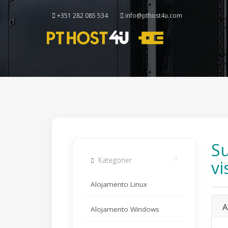
+351 282 085 534
info@pthost4u.com
Su
Kategorier
vi
Alojamento Linux
A
Alojamento Windows