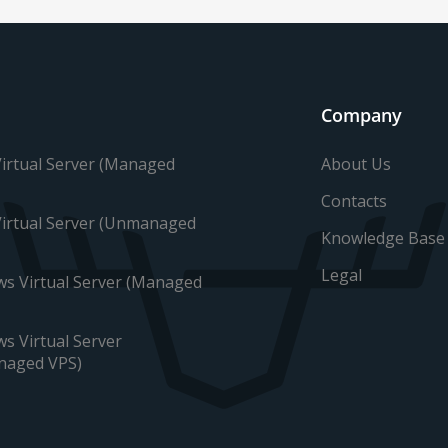
Company
About Us
Virtual Server (Managed
Contacts
Virtual Server (Unmanaged
Knowledge Base
Legal
s Virtual Server (Managed
s Virtual Server
naged VPS)