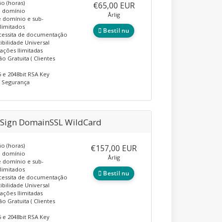
ão (horas)
€65,00 EUR
o domínio
Årlig
 domínio e sub-
limitados
Bestil nu
cessita de documentação
bilidade Universal
lações Ilimitadas
ão Gratuita ( Clientes
 e 2048bit RSA Key
e Segurança
lSign DomainSSL WildCard
ão (horas)
€157,00 EUR
o domínio
Årlig
 domínio e sub-
limitados
Bestil nu
cessita de documentação
bilidade Universal
lações Ilimitadas
ão Gratuita ( Clientes
 e 2048bit RSA Key