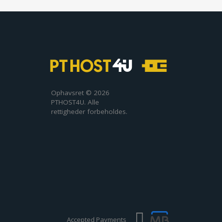
Ophavsret © 2026
PTHOST4U. Alle
rettigheder forbeholdes.
Accepted Payments