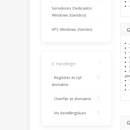
Servidores Dedicados
Windows (Geridos)
G
VPS Windows (Gerido)
Handlinger
pth
Registrer et nyt
domæne
Overfør et domæne
Vis bestillingskurv
G