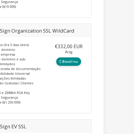
e Segurança
a ($10.000)
Sign Organization SSL WildCard
o (4 a 5 dias úteis)
€332,00 EUR
o domínio
Årlig
a empresa
 domínio e sub-
Bestil nu
limitados
cessita de documentação
bilidade Universal
lações Ilimitadas
ão Gratuita ( Clientes
 e 2048bit RSA Key
e Segurança
a ($1.250.000)
Sign EV SSL