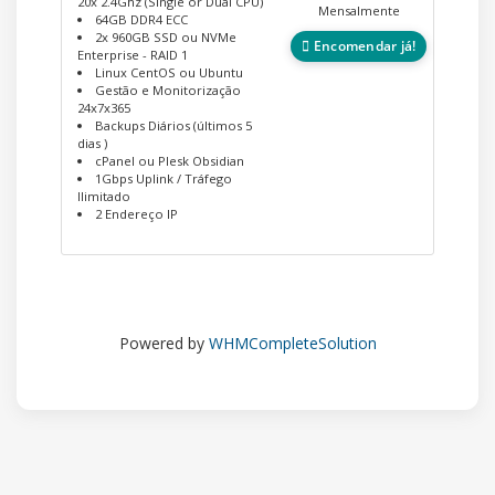
20x 2.4Ghz (Single or Dual CPU)
Mensalmente
64GB DDR4 ECC
2x 960GB SSD ou NVMe
Encomendar já!
Enterprise - RAID 1
Linux CentOS ou Ubuntu
Gestão e Monitorização
24x7x365
Backups Diários (últimos 5
dias )
cPanel ou Plesk Obsidian
1Gbps Uplink / Tráfego
Ilimitado
2 Endereço IP
Powered by
WHMCompleteSolution