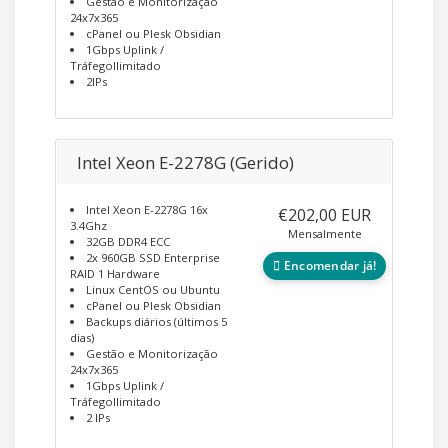
Gestão e Monitorização
24x7x365
cPanel ou Plesk Obsidian
1Gbps Uplink /
TráfegoIlimitado
2IPs
Intel Xeon E-2278G (Gerido)
Intel Xeon E-2278G 16x
€202,00 EUR
3.4Ghz
Mensalmente
32GB DDR4 ECC
2x 960GB SSD Enterprise
Encomendar já!
RAID 1 Hardware
Linux CentOS ou Ubuntu
cPanel ou Plesk Obsidian
Backups diários (últimos 5
dias)
Gestão e Monitorização
24x7x365
1Gbps Uplink /
TráfegoIlimitado
2 IPs