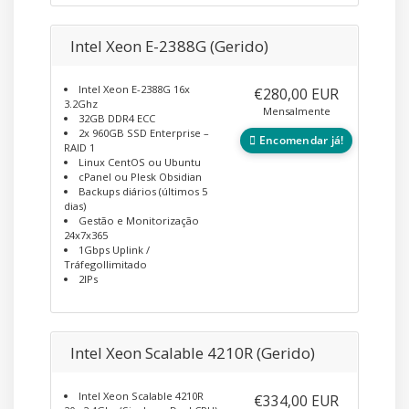
Intel Xeon E-2388G (Gerido)
Intel Xeon E-2388G 16x
€280,00 EUR
3.2Ghz
Mensalmente
32GB DDR4 ECC
2x 960GB SSD Enterprise –
Encomendar já!
RAID 1
Linux CentOS ou Ubuntu
cPanel ou Plesk Obsidian
Backups diários (últimos 5
dias)
Gestão e Monitorização
24x7x365
1Gbps Uplink /
TráfegoIlimitado
2IPs
Intel Xeon Scalable 4210R (Gerido)
Intel Xeon Scalable 4210R
€334,00 EUR