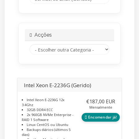
Acções
Intel Xeon E-2236G (Gerido)
Intel Xeon E-2236G 12x
€187,00 EUR
3.4Ghz
Mensalmente
32GB DDR4 ECC
2x 960GB NVMe Enterprise -
Encomendar já!
RAID 1 Software
Linux CentOS ou Ubuntu
Backups diários (últimos 5
dias)