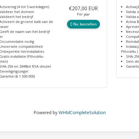
Activering (4 tot 5 werkdagen)
Activaçã
€207,00 EUR
Valideer het domein
Valida 
Per jaar
Valideert het bedrijf
Valida 
Activeert de groene balk van de
Activa 
Nu bestellen
owser
Aprese
Geeft de naam van het bedrijf
Necess
er
Compati
Documentatie nodig
Reinsta
Universele compatibiliteit
Instalaç
Onbeperkte herinstallaties
Pthost4u )
Gratis installatie (Pthost4u-
SHA-256
nten)
Selo d
SHA-256 en 2048bit RSA-sleutel
Garanti
Beveiligingszegel
Garantie ($ 1.500.000)
Powered by
WHMCompleteSolution