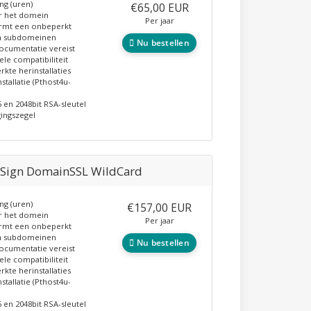
ing (uren)
€65,00 EUR
r het domein
Per jaar
rmt een onbeperkt
n subdomeinen
Nu bestellen
ocumentatie vereist
ele compatibiliteit
kte herinstallaties
nstallatie (Pthost4u-
 en 2048bit RSA-sleutel
gingszegel
lSign DomainSSL WildCard
ing (uren)
€157,00 EUR
r het domein
Per jaar
rmt een onbeperkt
n subdomeinen
Nu bestellen
ocumentatie vereist
ele compatibiliteit
kte herinstallaties
nstallatie (Pthost4u-
 en 2048bit RSA-sleutel