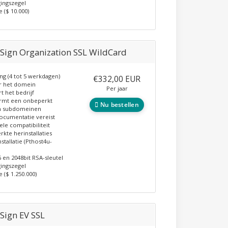
gingszegel
e ($ 10.000)
Sign Organization SSL WildCard
ing (4 tot 5 werkdagen)
€332,00 EUR
r het domein
Per jaar
t het bedrijf
rmt een onbeperkt
Nu bestellen
n subdomeinen
ocumentatie vereist
ele compatibiliteit
kte herinstallaties
nstallatie (Pthost4u-
 en 2048bit RSA-sleutel
gingszegel
 ($ 1.250.000)
Sign EV SSL