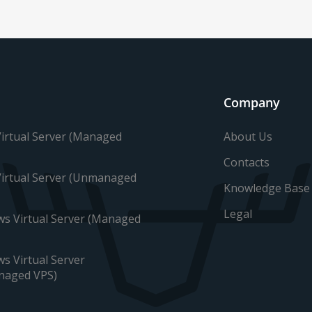
Company
About Us
Virtual Server (Managed
Contacts
Virtual Server (Unmanaged
Knowledge Base
Legal
s Virtual Server (Managed
s Virtual Server
naged VPS)