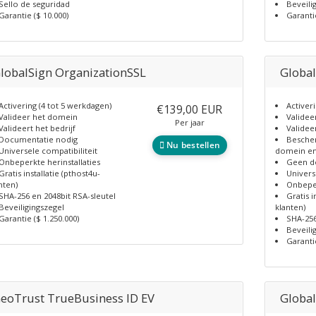
Sello de seguridad
Beveili
Garantie ($ 10.000)
Garanti
lobalSign OrganizationSSL
Global
Activering (4 tot 5 werkdagen)
Activer
€139,00 EUR
Valideer het domein
Validee
Per jaar
Valideert het bedrijf
Valideer
Documentatie nodig
Besche
Nu bestellen
Universele compatibiliteit
domein e
Onbeperkte herinstallaties
Geen d
Gratis installatie (pthost4u-
Univers
nten)
Onbeper
SHA-256 en 2048bit RSA-sleutel
Gratis i
Beveiligingszegel
klanten)
Garantie ($ 1.250.000)
SHA-256
Beveili
Garantie
eoTrust TrueBusiness ID EV
Global