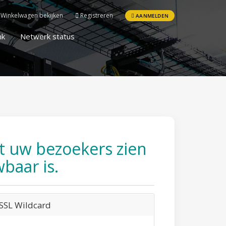
Winkelwagen bekijken
Registreren
AANMELDEN
nk
Netwerk status
t uw bezoekers zien
baar is.
SSL Wildcard