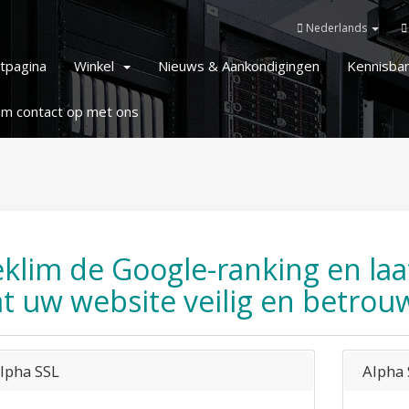
Nederlands
rtpagina
Winkel
Nieuws & Aankondigingen
Kennisba
m contact op met ons
klim de Google-ranking en laa
t uw website veilig en betrouw
lpha SSL
Alpha 