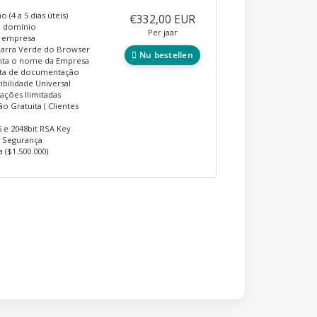
o (4 a 5 dias úteis)
€332,00 EUR
o domínio
Per jaar
a empresa
Barra Verde do Browser
Nu bestellen
nta o nome da Empresa
ita de documentação
bilidade Universal
lações Ilimitadas
ão Gratuita ( Clientes
 e 2048bit RSA Key
e Segurança
a ($1.500.000)