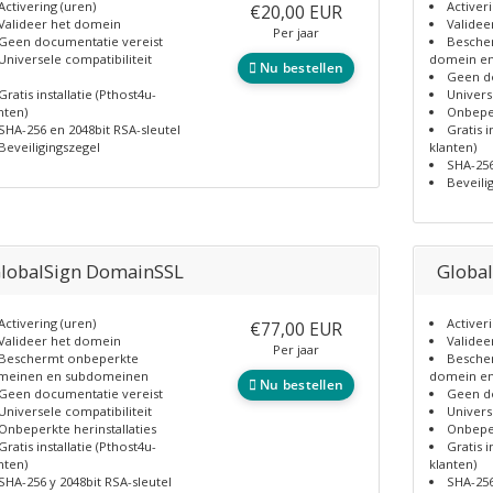
Activering (uren)
Activer
€20,00 EUR
Valideer het domein
Validee
Per jaar
Geen documentatie vereist
Besche
Universele compatibiliteit
domein e
Nu bestellen
Geen d
Gratis installatie (Pthost4u-
Univers
nten)
Onbeper
SHA-256 en 2048bit RSA-sleutel
Gratis i
Beveiligingszegel
klanten)
SHA-256
Beveili
lobalSign DomainSSL
Globa
Activering (uren)
Activer
€77,00 EUR
Valideer het domein
Validee
Per jaar
Beschermt onbeperkte
Besche
meinen en subdomeinen
domein e
Nu bestellen
Geen documentatie vereist
Geen d
Universele compatibiliteit
Univers
Onbeperkte herinstallaties
Onbeper
Gratis installatie (Pthost4u-
Gratis i
nten)
klanten)
SHA-256 y 2048bit RSA-sleutel
SHA-256