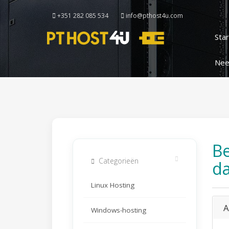
+351 282 085 534
info@pthost4u.com
Sta
Nee
Be
Categorieën
da
Linux Hosting
A
Windows-hosting