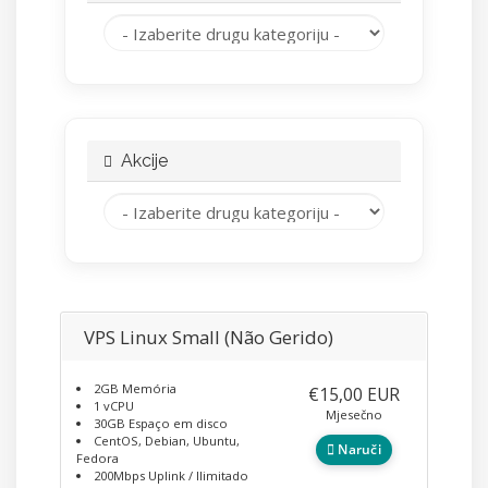
Akcije
VPS Linux Small (Não Gerido)
2GB Memória
€15,00 EUR
1 vCPU
Mjesečno
30GB Espaço em disco
CentOS, Debian, Ubuntu,
Naruči
Fedora
200Mbps Uplink / Ilimitado