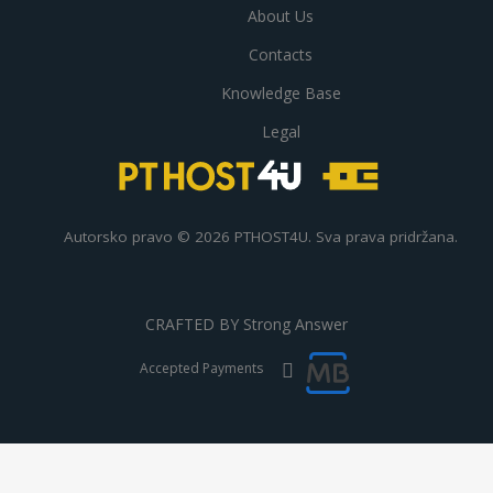
About Us
Contacts
Knowledge Base
Legal
Autorsko pravo © 2026 PTHOST4U. Sva prava pridržana.
CRAFTED BY
Strong Answer
Accepted Payments