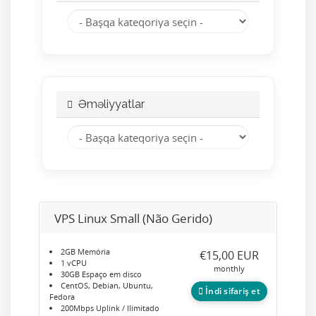
Əməliyyatlar
VPS Linux Small (Não Gerido)
2GB Memória
€15,00 EUR
1 vCPU
monthly
30GB Espaço em disco
CentOS, Debian, Ubuntu,
İndi sifariş et
Fedora
200Mbps Uplink / Ilimitado