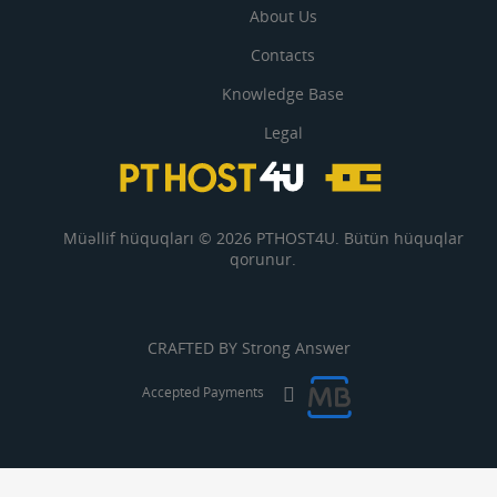
About Us
Contacts
Knowledge Base
Legal
Müəllif hüquqları © 2026 PTHOST4U. Bütün hüquqlar
qorunur.
CRAFTED BY
Strong Answer
Accepted Payments