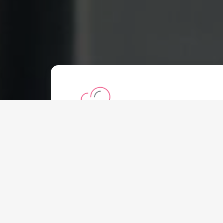
Shared Hosting
Starting at:
€
2.20 EUR
Monthly
All plans