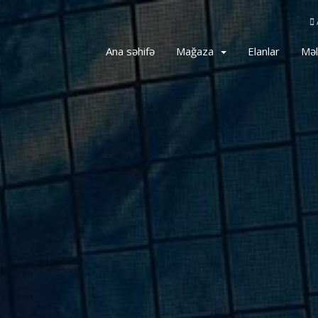
Ana səhifə
Mağaza
Elanlar
Məl