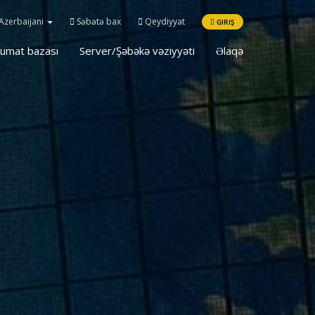
Azerbaijani
Səbətə bax
Qeydiyyat
GIRIŞ
umat bazası
Server/Şəbəkə vəziyyəti
Əlaqə