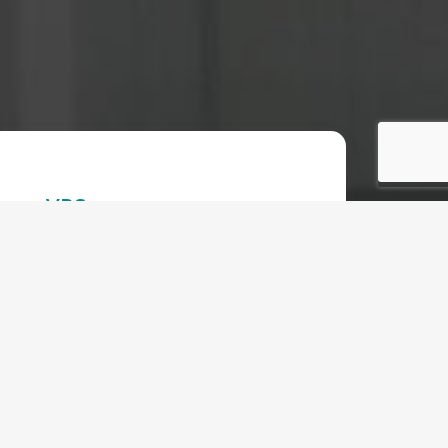
VPS
Starting at:
€
10.80 EUR
Monthly
All plans
DUAL CPU