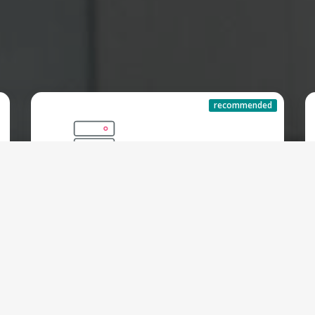
recommended
Dedicated Server
Starting at:
€
240.00 EUR
Monthly
All Plans