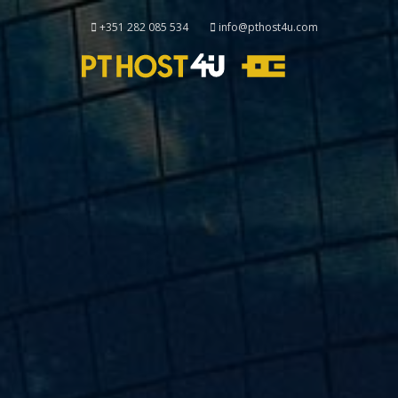
+351 282 085 534
info@pthost4u.com