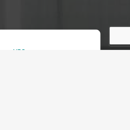
VPS
Começando a:
€
10.80 EUR
Mensal
Todos os planos
DUAL CPU
Intel Xeon Scalable