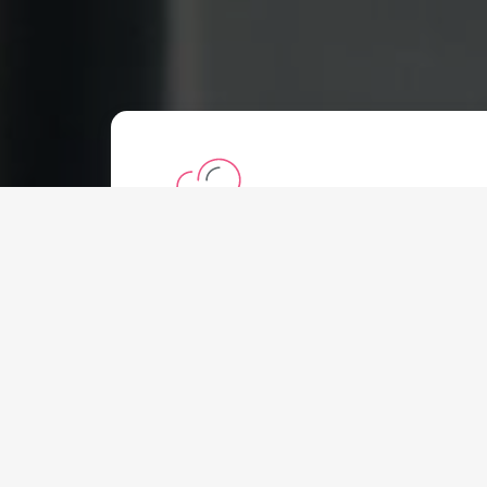
Alojamento Partilhado
Começando a:
€
2.20 EUR
Mensal
Todos os planos