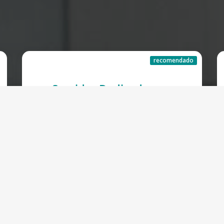
recomendado
Servidor Dedicado
Começando a:
€
240.00 EUR
Mensal
Todos os planos
CPU
Intel Xeon E-2246G 12x