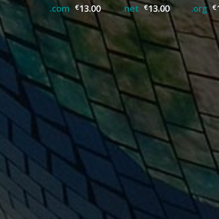
.com
€
13.00
.net
€
13.00
.org
€