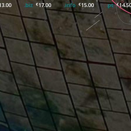
13.00
.biz
€
17.00
.info
€
15.00
.pt
€
14.5